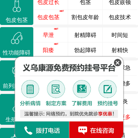
包皮过长
包茎
包皮嵌顿
包皮包茎
割包皮年龄
包皮技术
包皮包茎
早泄
射精障碍
时间短
阳痿
勃起障碍
射精快
性功能障碍
前列腺炎
前列腺痛
尿频尿急
前列腺增生
排尿不畅
夜尿增多
前列腺疾病
龟头炎
睾丸炎
尿道炎
尿相关
泌尿感染
了解更多
生殖感染
死精
少精
弱精