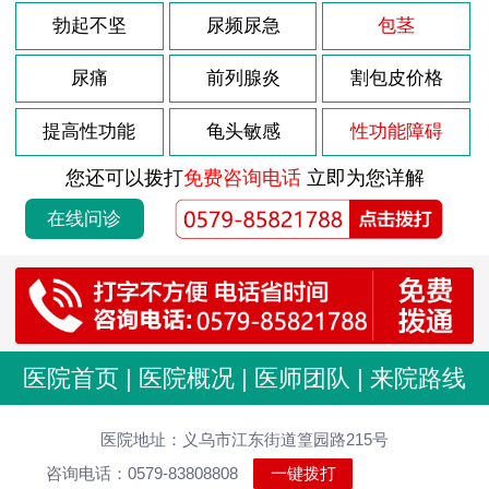
勃起不坚
尿频尿急
包茎
尿痛
前列腺炎
割包皮价格
提高性功能
龟头敏感
性功能障碍
您还可以拨打
免费咨询电话
立即为您详解
在线问诊
医院首页
|
医院概况
|
医师团队
|
来院路线
医院地址：义乌市江东街道篁园路215号
咨询电话：0579-83808808
一键拨打