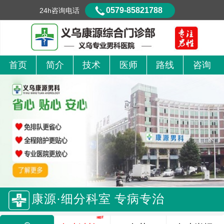
0579-85821788
24h咨询电话
首页
简介
技术
医师
路线
咨询
康源·细分科室 专病专治