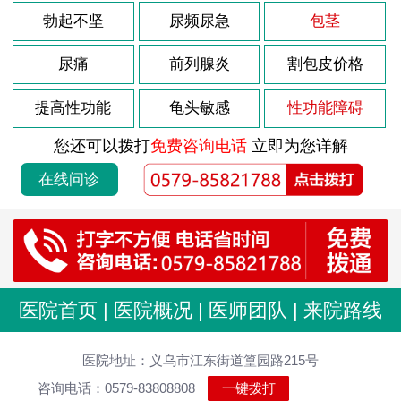
勃起不坚
尿频尿急
包茎
尿痛
前列腺炎
割包皮价格
提高性功能
龟头敏感
性功能障碍
您还可以拨打
免费咨询电话
立即为您详解
在线问诊
医院首页
|
医院概况
|
医师团队
|
来院路线
医院地址：义乌市江东街道篁园路215号
咨询电话：0579-83808808
一键拨打