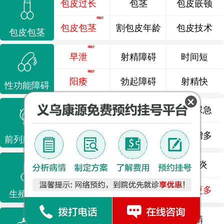
包皮过长
包茎
包皮嵌顿
包皮包茎
割包皮年龄
包皮技术
包皮包茎
早泄
射精障碍
时间短
阳痿
勃起障碍
射精快
性功能障碍
前列腺炎
前列腺痛
尿频尿急
前列腺增生
排尿不畅
夜尿增多
前列腺疾病
龟头炎
睾丸炎
尿道炎
尿相关
泌尿感染
了解更多
生殖感染
死精
少精
弱精