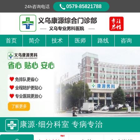
0579-85821788
24h咨询电话
首页
简介
技术
医师
路线
咨询
康源·细分科室 专病专治