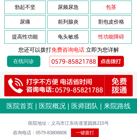
勃起不坚
尿频尿急
包茎
尿痛
前列腺炎
割包皮价格
提高性功能
龟头敏感
性功能障碍
您还可以拨打
免费咨询电话
立即为您详解
在线问诊
医院首页
|
医院概况
|
医师团队
|
来院路线
医院地址：义乌市江东街道篁园路215号
咨询电话：0579-83808808
一键拨打