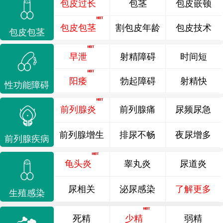
包皮过长
包茎
包皮嵌顿
包皮包茎
割包皮年龄
包皮技术
包皮包茎
早泄
射精障碍
时间短
阳痿
勃起障碍
射精快
性功能障碍
前列腺炎
前列腺痛
尿频尿急
前列腺增生
排尿不畅
夜尿增多
前列腺疾病
龟头炎
睾丸炎
尿道炎
尿相关
泌尿感染
了解更多
生殖感染
死精
少精
弱精