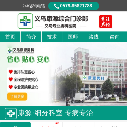
0579-85821788
24h咨询电话
首页
简介
技术
医师
路线
咨询
康源·细分科室 专病专治